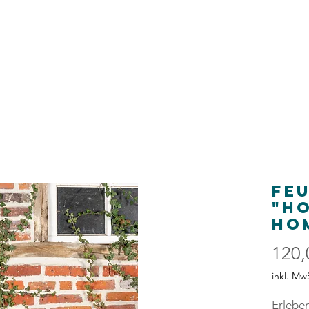
hop
Sale
Wunschmotiv
Waldsofa
Fe
"H
Ho
120,
inkl. Mw
Erlebe