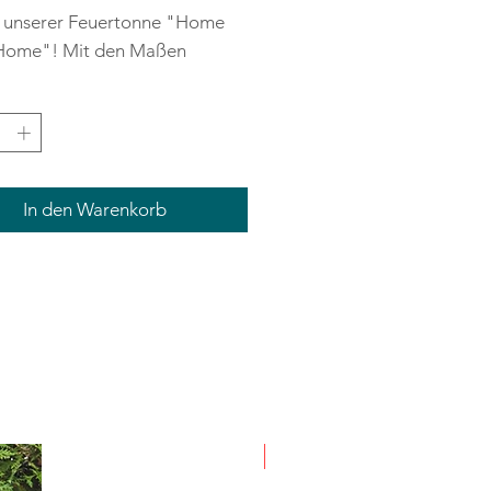
unserer Feuertonne "Home
Home"! Mit den Maßen
37 cm und einem Gewicht von
g ist sie nicht nur ein echter
ng, sondern auch robust und
ig. Gefertigt aus 3 mm
, rostendem Stahl, wird jede
In den Warenkorb
nne durch die natürliche
ina zu einem Unikat.
r präzisen Lasertechnik ist
ign detailreich und filigran,
e Feuertonne zu einem
eren Highlight in Ihrem Garten
 Der einfache Aufbau durch
aktische Stecksystem
NEU
cht Ihnen eine schnelle und