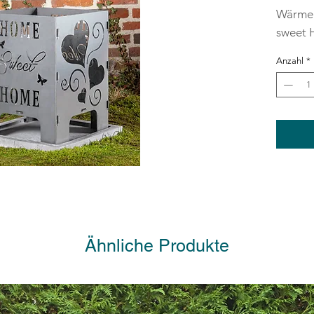
Wärme 
sweet 
49x37x
Anzahl
*
ca. 15 k
Blickfa
langleb
starkem
Feuerto
Rostpat
Dank de
das Des
was di
Ähnliche Produkte
besond
macht.
das pr
ermögli