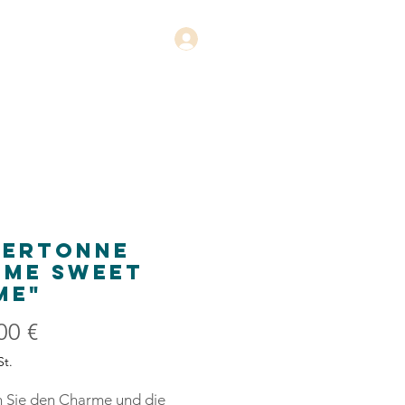
Anmelden
Kontakt
uertonne
ome sweet
me"
Preis
00 €
St.
n Sie den Charme und die