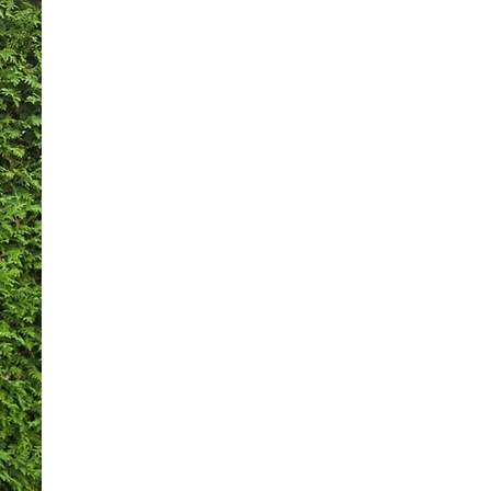
lizierte Inbetriebnahme.
tige Einsatzmöglichkeiten
sich durch das
ale
Zubehör
wie
Grillplatte
ode
setzer
. Ob als stilvolle
elle oder dekoratives
 – die "Familie ist"
nne ist ein Allrounder für Ihren
ereich.
ellt in Deutschland, steht sie
hste Qualität und
kskunst. Bitte beachten Sie,
i der Lieferung Rostflecken
en können. Diese sind
lbedingt und kein