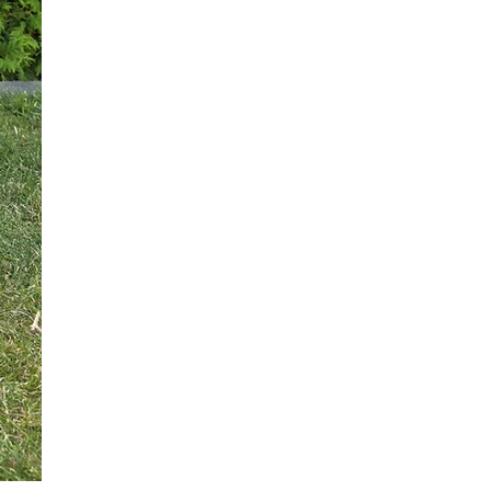
ationsgrund. Ebenso können
r Materialbedingt vorkommen.
eeinträchtigen in keiner Weise
ktionalität oder die
keit der Feuertonne. Im Laufe
t wird die Feuertonne durch
ürliche Rostbildung eine Patina
eln, welche die Kratzer
t und diese somit optisch
ehr sichtbar sind.
uertonne lässt sich
individuell
gestalten – setzen
er
Kreativität
keine Grenzen!
umfang: Feuertonne
tionsartikel nicht inbegriffen)