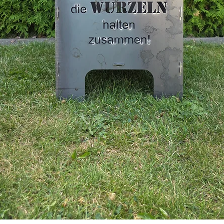
Reklam
Kratze
Diese b
die Fun
Nutzbar
der Zei
die nat
entwick
verdeck
nicht m
Ihre Fe
zudem
Sie Ihr
Liefer
(Dekora