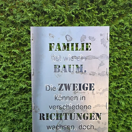
unkomp
Vielfäl
bieten 
option
r
Unter
Feuerqu
Element
Feuerto
Außenb
Hergest
für höc
Handwer
dass be
auftret
materia