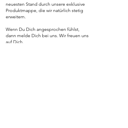
neuesten Stand durch unsere exklusive
Produktmappe, die wir natürlich stetig
erweitern.
Wenn Du Dich angesprochen fühlst,
dann melde Dich bei uns. Wir freuen uns
auf Dich.
kontaktieren
Zahlung & Versand
Impressum
Widerrufsrecht
Datenschutz
Widerrufen
AGB
Kontakt
Händler werden
FAQ